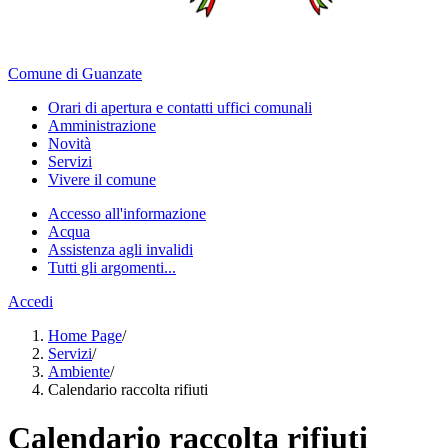
Comune di Guanzate
Orari di apertura e contatti uffici comunali
Amministrazione
Novità
Servizi
Vivere il comune
Accesso all'informazione
Acqua
Assistenza agli invalidi
Tutti gli argomenti...
Accedi
Home Page
/
Servizi
/
Ambiente
/
Calendario raccolta rifiuti
Calendario raccolta rifiuti