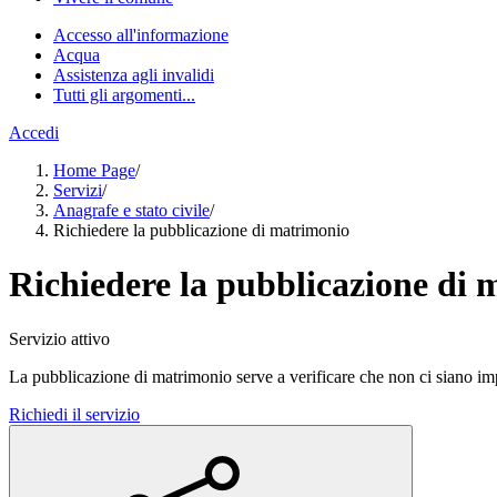
Accesso all'informazione
Acqua
Assistenza agli invalidi
Tutti gli argomenti...
Accedi
Home Page
/
Servizi
/
Anagrafe e stato civile
/
Richiedere la pubblicazione di matrimonio
Richiedere la pubblicazione di
Servizio attivo
La pubblicazione di matrimonio serve a verificare che non ci siano imp
Richiedi il servizio