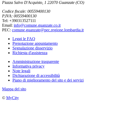
Piazza Salvo D'Acquisto, 1 22070 Guanzate (CO)
Codice fiscale: 00559400130
P.IVA: 00559400130
Tel: +390313527111
Email:
info@comune.guanzate.co.it
PEC:
comune.guanzate@pec.regione.lombardia.it
Leggi le FAQ
Prenotazione appuntamento
Segnalazione disservizio
Richiesta d'assistenza
Amministrazione trasparente
Informativa privacy
Note legali
Dichiarazione di accessibilità
Piano di miglioramento del sito e dei servizi
Mappa del sito
©
MyCity