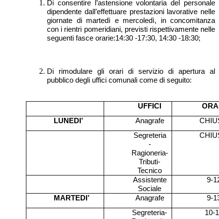
Di consentire l’astensione volontaria del personale
dipendente dall’effettuare prestazioni lavorative nelle
giornate di martedì e mercoledì, in concomitanza
con i rientri pomeridiani, previsti rispettivamente nelle
seguenti fasce orarie:14:30 -17:30, 14:30 -18:30;
Di rimodulare gli orari di servizio di apertura al
pubblico degli uffici comunali come di seguito:
UFFICI
ORA
LUNEDI’
Anagrafe
CHIU
Segreteria
CHIU
-
Ragioneria-
Tributi-
Tecnico
Assistente
9-1
Sociale
MARTEDI’
Anagrafe
9-1
Segreteria-
10-