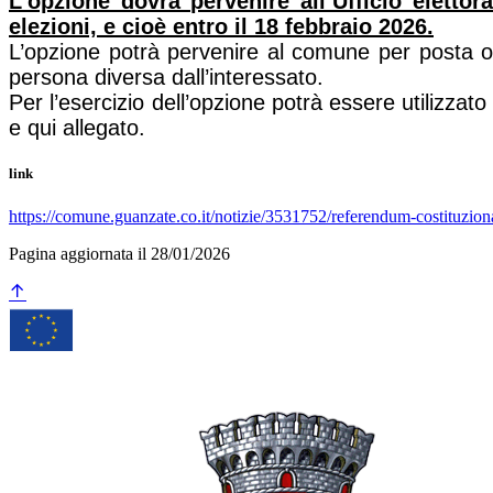
L’opzione dovrà pervenire all’Ufficio eletto
elezioni, e cioè entro il 18 febbraio 2026.
L’opzione potrà pervenire al comune per posta or
persona diversa dall’interessato.
Per l’esercizio dell’opzione potrà essere utilizzat
e qui allegato.
link
https://comune.guanzate.co.it/notizie/3531752/referendum-costituzi
Pagina aggiornata il 28/01/2026