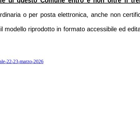
rale di questo Comune entro e non oltre il t
dinaria o per posta elettronica, anche non certi
o il modello riprodotto in formato accessibile ed edi
onale-22-23-marzo-2026