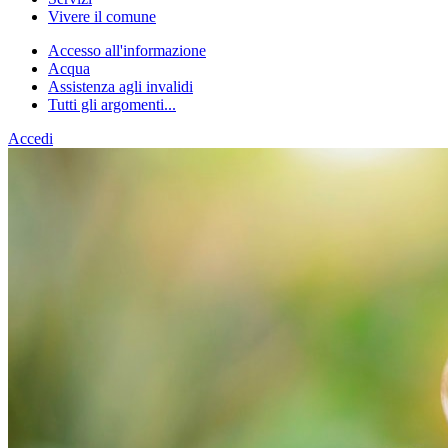
Vivere il comune
Accesso all'informazione
Acqua
Assistenza agli invalidi
Tutti gli argomenti...
Accedi